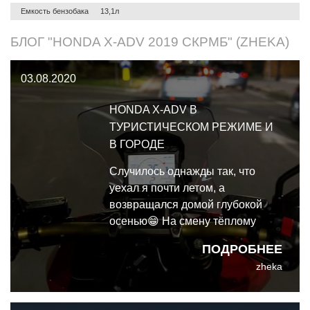
Емкость бензобака
13,1л
БЛОГ "HONDA X-ADV 2019 СКРМБ" (ZHEKA)
03.08.2020
HONDA X-ADV В
ТУРИСТИЧЕСКОМ РЕЖИМЕ И
В ГОРОДЕ
Случилось однажды так, что
уехал я почти летом, а
возвращался домой глубокой
осенью😁 На смену тёплому
октябрьскому деньку пришёл
ПОДРОБНЕЕ
холодный фронт и решил, что
zheka
пора испытать меня на
прочность: проливной дождь,
шквалистый ветер, и почти 200