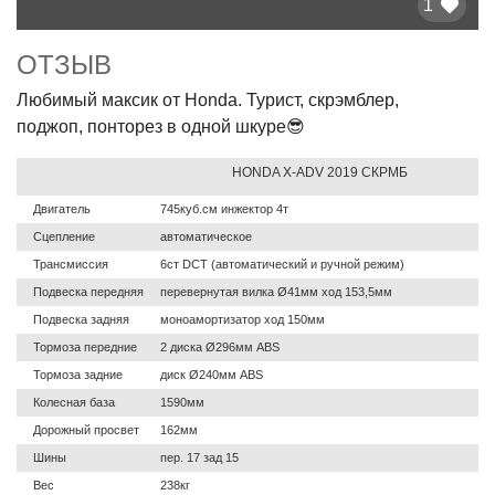
1
ОТЗЫВ
Любимый максик от Honda. Турист, скрэмблер,
поджоп, понторез в одной шкуре😎
HONDA X-ADV 2019 СКРМБ
Двигатель
745куб.см инжектор 4т
Сцепление
автоматическое
Трансмиссия
6ст DCT (автоматический и ручной режим)
Подвеска передняя
перевернутая вилка Ø41мм ход 153,5мм
Подвеска задняя
моноамортизатор ход 150мм
Тормоза передние
2 диска Ø296мм ABS
Тормоза задние
диск Ø240мм ABS
Колесная база
1590мм
Дорожный просвет
162мм
Шины
пер. 17 зад 15
Вес
238кг