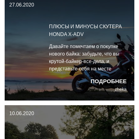
27.06.2020
километров до дома на 238-
килограммовом HONDA X-ADV.
Спустя
ПЛЮСЫ И МИНУСЫ СКУТЕРА
HONDA X-ADV
Давайте помечтаем о покупке
нового байка: забудьте, что вы
крутой-байкер-все-дела, и
представьте себя на месте
простого паренька, который
ПОДРОБНЕЕ
купил себе домик на опушке леса
zheka
и теперь ищет, на чём ездить на
работу в город, по сотне
километров в один конец. Какой
10.06.2020
байк вы бы выбрали? Я вот
например так