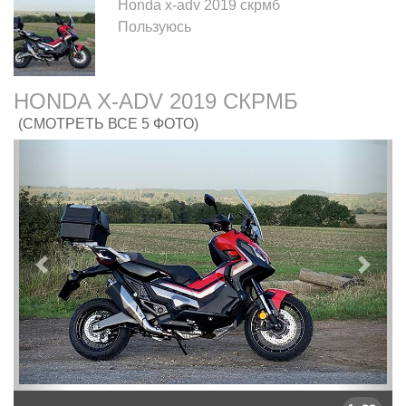
Honda x-adv 2019 скрмб
Пользуюсь
HONDA X-ADV 2019 СКРМБ
(СМОТРЕТЬ ВСЕ 5 ФОТО)
Предыдущий
След